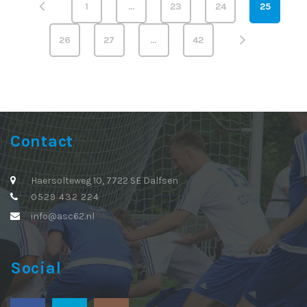
1
…
23
24
25
26
27
…
42
Contact
Haersolteweg 10, 7722 SE Dalfsen
0529 432 224
info@asc62.nl
Social