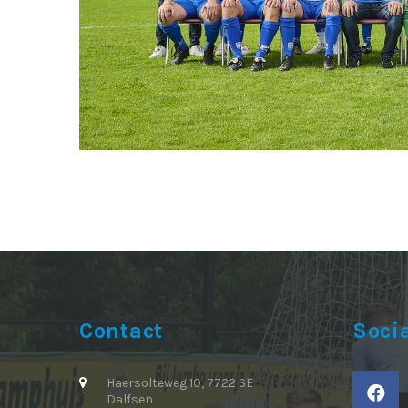
Contact
Soci
Haersolteweg 10, 7722 SE
Dalfsen