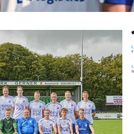
L
F
L
N