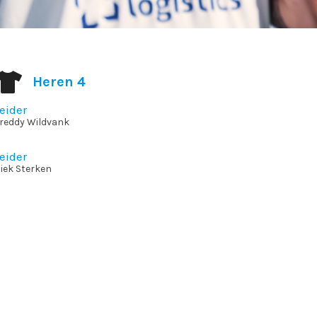
Heren 4
eider
reddy Wildvank
eider
iek Sterken