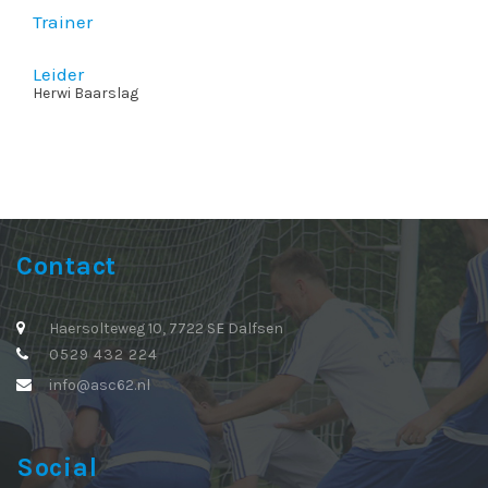
Trainer
Leider
Herwi Baarslag
Contact
Haersolteweg 10, 7722 SE Dalfsen
0529 432 224
info@asc62.nl
Social