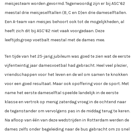
meisjesteam worden gevormd. Tegenwoordig zijn er bij ASC’62
meestal drie meisjeselftallen (B, C en D)en drie dameselftallen.
Een A-team van meisjes behoort ook tot de mogelijkheden, al
heeft zich dit bij ASC’62 niet vaak voorgedaan. Deze
leeftijdsgroep voetbalt meestal met de dames mee.
Ten tijde van het 25-jarig jubileum was goed te zien wat de eerste
vijfentwintig jaar damesvoetbal had gebracht. Heel veel plezier,
vriendschappen voor het leven en de wil om samen te knokken
voor een goed resultaat. Maar ook opoffering voor de sport. Met
name het eerste dameselftal speelde landelijk in de eerste
klasse en vertrok op menig zaterdag vroeg in de ochtend naar
de tegenstander om vervolgens pas in de middag terug te keren.
Na afloop van één van deze wedstrijden in Rotterdam werden de
dames zelfs onder begeleiding naar de bus gebracht om zo snel