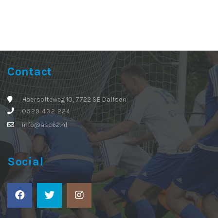
Contact
Haersolteweg 10, 7722 SE Dalfsen
0529 432 224
info@asc62.nl
Social