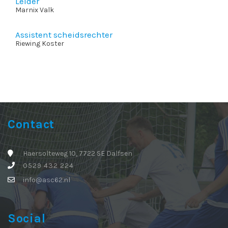
Leider
Marnix Valk
Assistent scheidsrechter
Riewing Koster
Contact
Haersolteweg 10, 7722 SE Dalfsen
0529 432 224
info@asc62.nl
Social