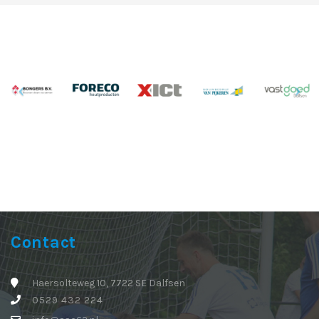
Contact
Haersolteweg 10, 7722 SE Dalfsen
0529 432 224