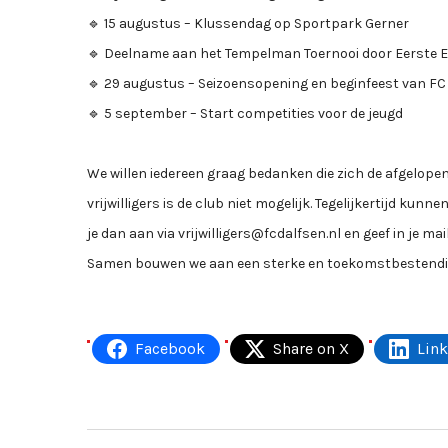
🔹 15 augustus – Klussendag op Sportpark Gerner
🔹 Deelname aan het Tempelman Toernooi door Eerste Elf
🔹 29 augustus – Seizoensopening en beginfeest van FC
🔹 5 september – Start competities voor de jeugd
We willen iedereen graag bedanken die zich de afgelope
vrijwilligers is de club niet mogelijk. Tegelijkertijd kunn
je dan aan via vrijwilligers@fcdalfsen.nl en geef in je mai
Samen bouwen we aan een sterke en toekomstbestendig
Facebook
Share on X
Lin