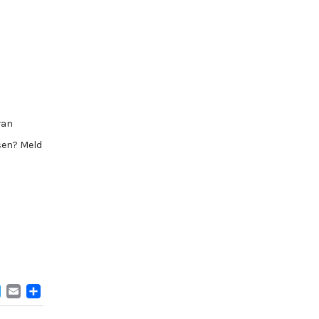
van
fsen? Meld
ACEBOOK
TWITTER
EMAIL
DELEN