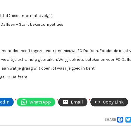
tal (meer informatie volgt)
 Dalfsen – Start bekercompetities
n maanden heeft ingezet voor ons nieuwe FC Dalfsen. Zonder de inzet 
en we altijd extra hulp gebruiken. Wil jij ook iets betekenen voor FC Dal
l aan wat je graag wilt doen, of waar je goed in bent.
e FC Dalfsen!
kedIn
WhatsApp
Email
Copy Link
F
SHARE