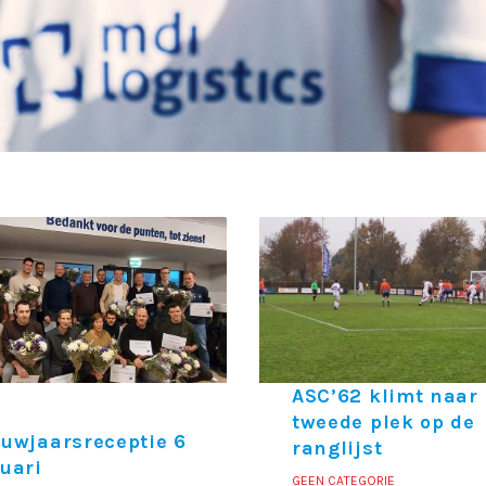
ASC’62 klimt naar
tweede plek op de
uwjaarsreceptie 6
ranglijst
uari
GEEN CATEGORIE