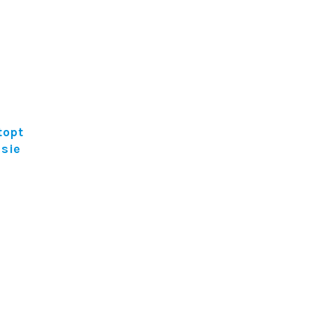
topt
sie