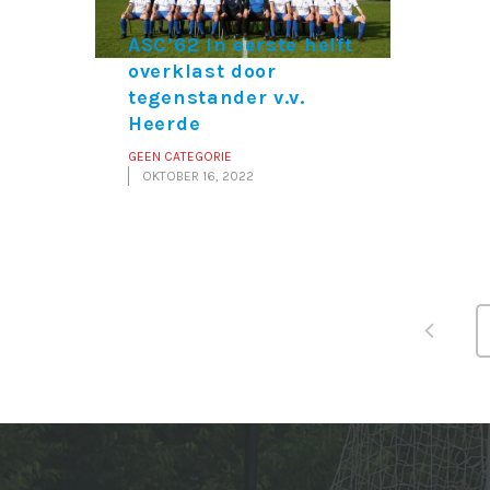
ASC’62 in eerste helft
overklast door
tegenstander v.v.
Heerde
GEEN CATEGORIE
OKTOBER 16, 2022