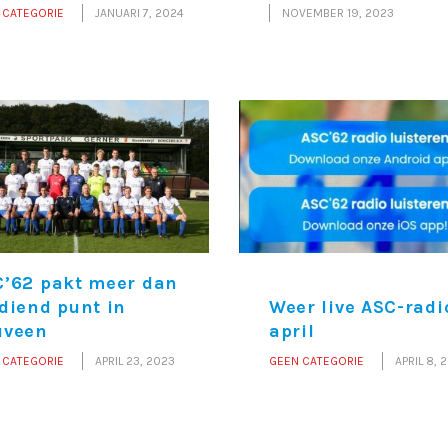
 CATEGORIE
JANUARI 7, 2024
NOVEMBER 19, 2023
C’62 pakt meer dan
diend punt in
Weer live ASC-radi
uveen
april
 CATEGORIE
APRIL 23, 2023
GEEN CATEGORIE
APRIL 8, 