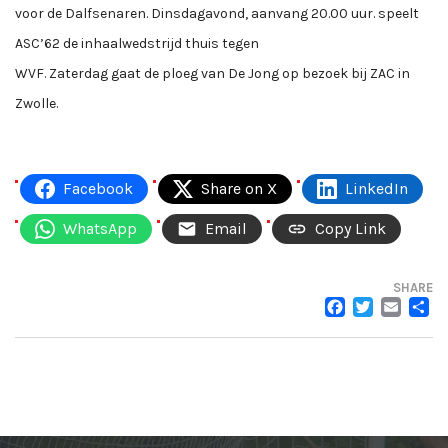
voor de Dalfsenaren. Dinsdagavond, aanvang 20.00 uur. speelt
ASC’62 de inhaalwedstrijd thuis tegen
WVF. Zaterdag gaat de ploeg van De Jong op bezoek bij ZAC in
Zwolle.
Facebook
Share on X
LinkedIn
WhatsApp
Email
Copy Link
SHARE
FACEB
TWI
EM