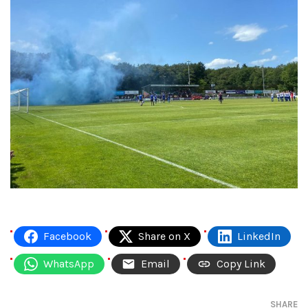
Facebook
Share on X
LinkedIn
WhatsApp
Email
Copy Link
SHARE