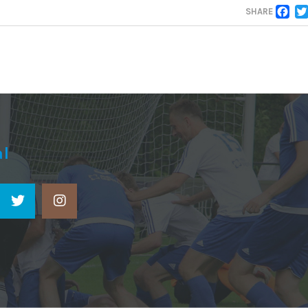
F
SHARE
al