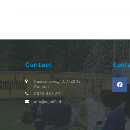
Contact
Soci
Haersolteweg 10, 7722 SE
Dalfsen
0529 432 224
info@asc62.nl