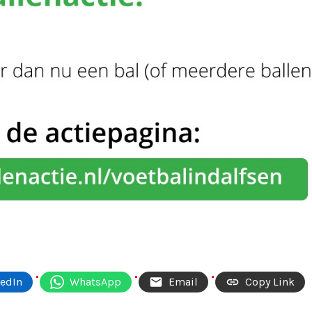
kedIn
WhatsApp
Email
Copy Link