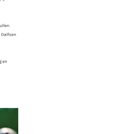
ullen.
n Dalfsen
g en