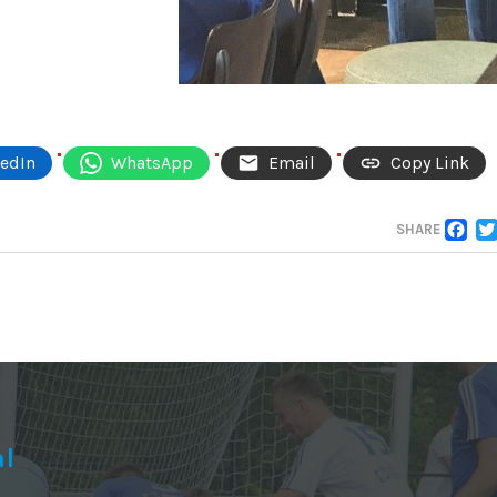
kedIn
WhatsApp
Email
Copy Link
F
SHARE
al