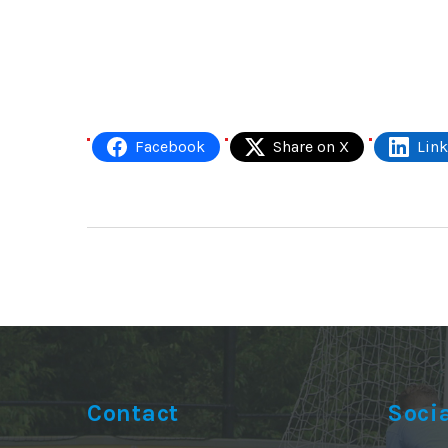
Facebook
Share on X
Lin
Contact
Soci