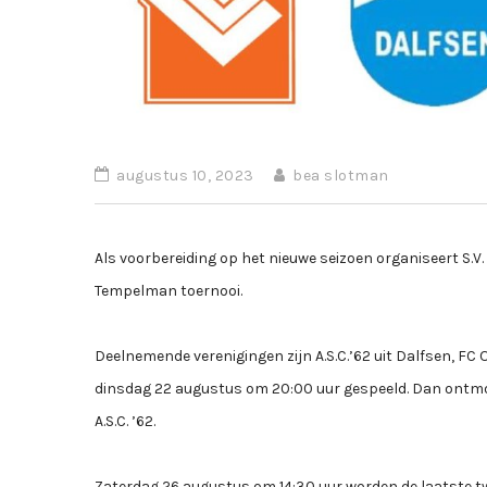
augustus 10, 2023
bea slotman
Als voorbereiding op het nieuwe seizoen organiseert S.V
Tempelman toernooi.
Deelnemende verenigingen zijn A.S.C.’62 uit Dalfsen, FC
dinsdag 22 augustus om 20:00 uur gespeeld. Dan ontmo
A.S.C. ’62.
Zaterdag 26 augustus om 14:30 uur worden de laatste twe