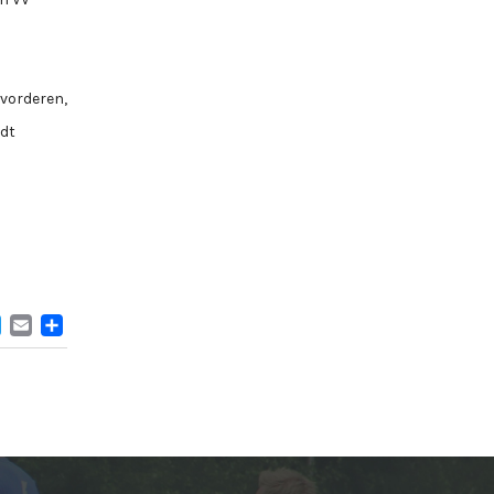
evorderen,
rdt
ACEBOOK
TWITTER
EMAIL
DELEN