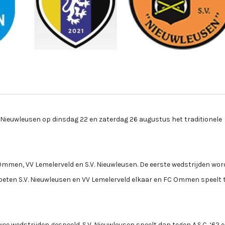
. Nieuwleusen op dinsdag 22 en zaterdag 26 augustus het traditionele
 Ommen, VV Lemelerveld en S.V. Nieuwleusen. De eerste wedstrijden wo
eten S.V. Nieuwleusen en VV Lemelerveld elkaar en FC Ommen speelt 
e wedstrijden gespeeld. S.V. Nieuwleusen speelt dan tegen A.S.C. ‘62 