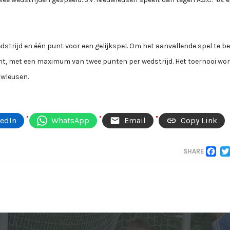
trijd en één punt voor een gelijkspel. Om het aanvallende spel te b
nt, met een maximum van twee punten per wedstrijd. Het toernooi wo
wleusen.
kedIn
WhatsApp
Email
Copy Link
F
SHARE