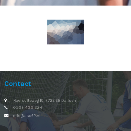
Contact
Haersolteweg 10, 7722 SE Dalfsen
0529 432 224
info@asc62.nl