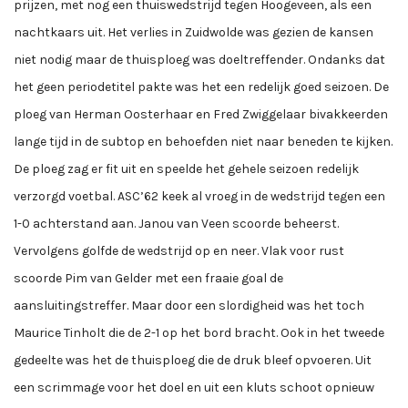
prijzen, met nog een thuiswedstrijd tegen Hoogeveen, als een
nachtkaars uit. Het verlies in Zuidwolde was gezien de kansen
niet nodig maar de thuisploeg was doeltreffender. Ondanks dat
het geen periodetitel pakte was het een redelijk goed seizoen. De
ploeg van Herman Oosterhaar en Fred Zwiggelaar bivakkeerden
lange tijd in de subtop en behoefden niet naar beneden te kijken.
De ploeg zag er fit uit en speelde het gehele seizoen redelijk
verzorgd voetbal. ASC’62 keek al vroeg in de wedstrijd tegen een
1-0 achterstand aan. Janou van Veen scoorde beheerst.
Vervolgens golfde de wedstrijd op en neer. Vlak voor rust
scoorde Pim van Gelder met een fraaie goal de
aansluitingstreffer. Maar door een slordigheid was het toch
Maurice Tinholt die de 2-1 op het bord bracht. Ook in het tweede
gedeelte was het de thuisploeg die de druk bleef opvoeren. Uit
een scrimmage voor het doel en uit een kluts schoot opnieuw