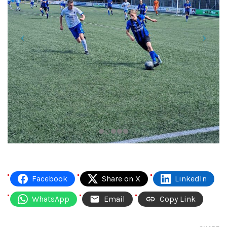
Facebook
Share on X
LinkedIn
WhatsApp
Email
Copy Link