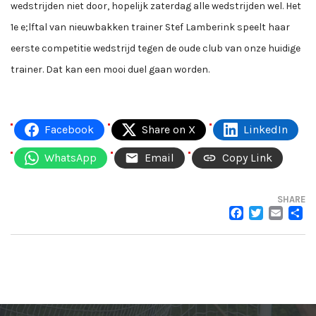
wedstrijden niet door, hopelijk zaterdag alle wedstrijden wel. Het
1e e;lftal van nieuwbakken trainer Stef Lamberink speelt haar
eerste competitie wedstrijd tegen de oude club van onze huidige
trainer. Dat kan een mooi duel gaan worden.
Facebook
Share on X
LinkedIn
WhatsApp
Email
Copy Link
SHARE
FACEB
TWI
EM