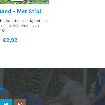
and – Met Stip!
 - Met Stip Prachtige cd met
van hits over onze mooie
ng!
Oorspronkelijke
Huidige
€
9,99
prijs
prijs
was:
is:
€14,99.
€9,99.
al