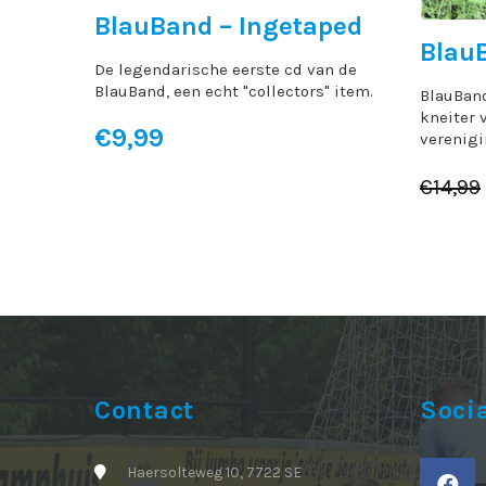
BlauBand – Ingetaped
BlauB
De legendarische eerste cd van de
BlauBand, een echt "collectors" item.
BlauBand
kneiter 
€
9,99
verenigi
€
14,99
Contact
Soci
Haersolteweg 10, 7722 SE