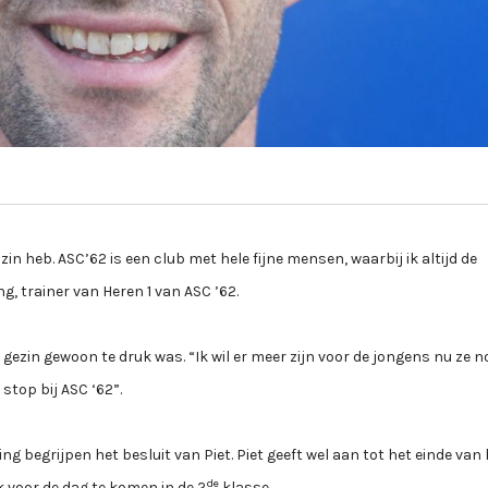
zin heb. ASC’62 is een club met hele fijne mensen, waarbij ik altijd de
g, trainer van Heren 1 van ASC ’62.
gezin gewoon te druk was. “Ik wil er meer zijn voor de jongens nu ze n
stop bij ASC ‘62”.
 begrijpen het besluit van Piet. Piet geeft wel aan tot het einde van 
de
k voor de dag te komen in de 2
klasse.