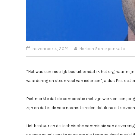
november 4, 2021
Herben Scherpenkate
“Het was een moeilijk besluit omdat ik het erg naar mijn 
waardering en steun voel van iedereen”, aldus Piet de Jon
Piet merkte dat de combinatie met zijn werk en een jong 
zijn en dat is de voornaamste reden dat ik na dit seizoen 
Het bestuur en de technische commissie van de vereniging
seizoen er vol voor te gaan om als team zo goed mogelij