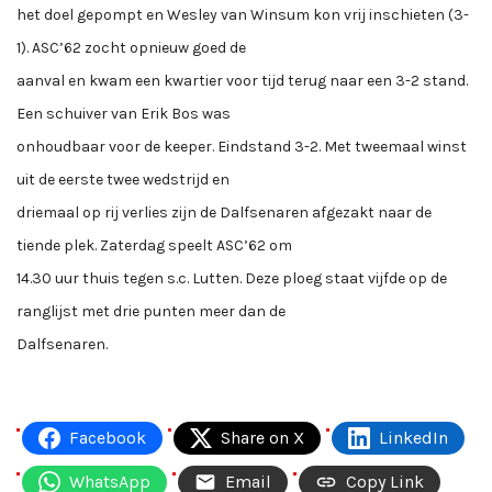
het doel gepompt en Wesley van Winsum kon vrij inschieten (3-
1). ASC’62 zocht opnieuw goed de
aanval en kwam een kwartier voor tijd terug naar een 3-2 stand.
Een schuiver van Erik Bos was
onhoudbaar voor de keeper. Eindstand 3-2. Met tweemaal winst
uit de eerste twee wedstrijd en
driemaal op rij verlies zijn de Dalfsenaren afgezakt naar de
tiende plek. Zaterdag speelt ASC’62 om
14.30 uur thuis tegen s.c. Lutten. Deze ploeg staat vijfde op de
ranglijst met drie punten meer dan de
Dalfsenaren.
Facebook
Share on X
LinkedIn
WhatsApp
Email
Copy Link