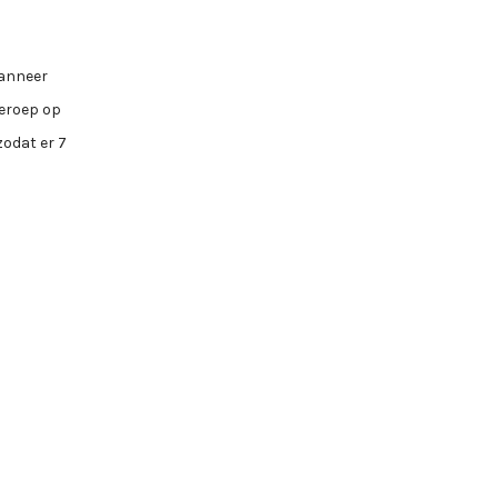
Wanneer
beroep op
zodat er 7