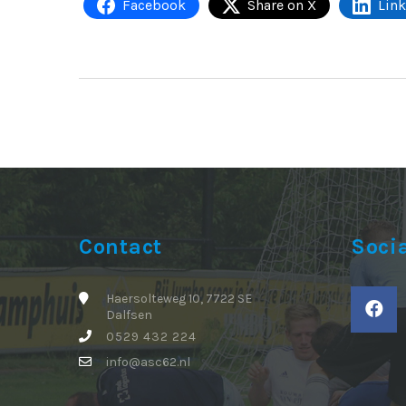
Facebook
Share on X
Lin
Contact
Soci
Haersolteweg 10, 7722 SE
Dalfsen
0529 432 224
info@asc62.nl