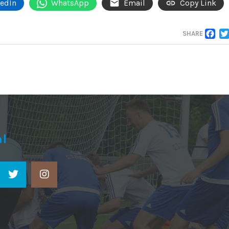
kedIn
WhatsApp
Email
Copy Link
F
SHARE
al