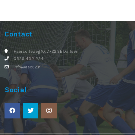
Contact
Haersolteweg 10, 7722 SE Dalfsen
0529 432 224
info@asc62.nl
Social