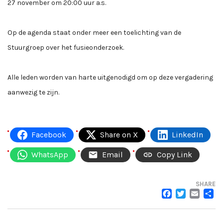
27 november om 20:00 uur a.s.
Op de agenda staat onder meer een toelichting van de
Stuurgroep over het fusieonderzoek.
Alle leden worden van harte uitgenodigd om op deze vergadering
aanwezig te zijn.
Facebook
Share on X
LinkedIn
WhatsApp
Email
Copy Link
SHARE
FACEB
TWI
EM