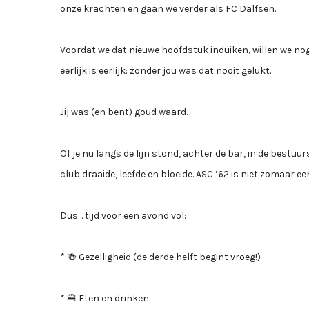
onze krachten en gaan we verder als FC Dalfsen.
Voordat we dat nieuwe hoofdstuk induiken, willen we no
eerlijk is eerlijk: zonder jou was dat nooit gelukt.
Jij was (en bent) goud waard.
Of je nu langs de lijn stond, achter de bar, in de bestuu
club draaide, leefde en bloeide. ASC ’62 is niet zomaar e
Dus… tijd voor een avond vol:
* 🍻 Gezelligheid (de derde helft begint vroeg!)
* 🍔 Eten en drinken