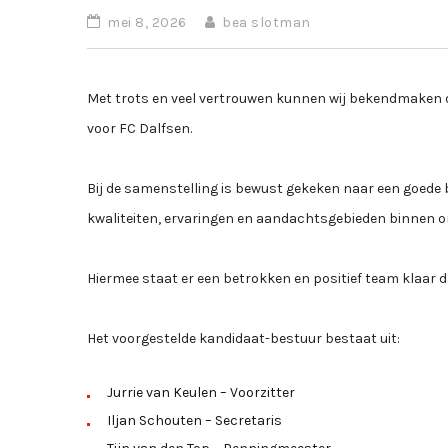
mei 8, 2026
bea slotman
Met trots en veel vertrouwen kunnen wij bekendmaken d
voor FC Dalfsen.
Bij de samenstelling is bewust gekeken naar een goede 
kwaliteiten, ervaringen en aandachtsgebieden binnen on
Hiermee staat er een betrokken en positief team klaar 
Het voorgestelde kandidaat-bestuur bestaat uit:
Jurrie van Keulen – Voorzitter
Iljan Schouten – Secretaris