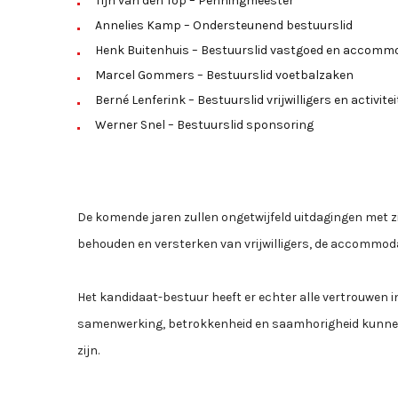
Tijn van den Top – Penningmeester
Annelies Kamp – Ondersteunend bestuurslid
Henk Buitenhuis – Bestuurslid vastgoed en accomm
Marcel Gommers – Bestuurslid voetbalzaken
Berné Lenferink – Bestuurslid vrijwilligers en activite
Werner Snel – Bestuurslid sponsoring
De komende jaren zullen ongetwijfeld uitdagingen met z
behouden en versterken van vrijwilligers, de accommodat
Het kandidaat-bestuur heeft er echter alle vertrouwen i
samenwerking, betrokkenheid en saamhorigheid kunnen 
zijn.