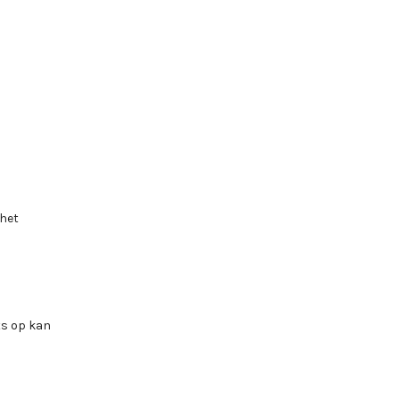
 het
ts op kan