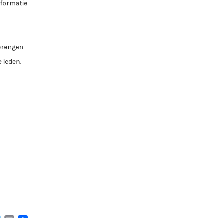
nformatie
 brengen
 leden.