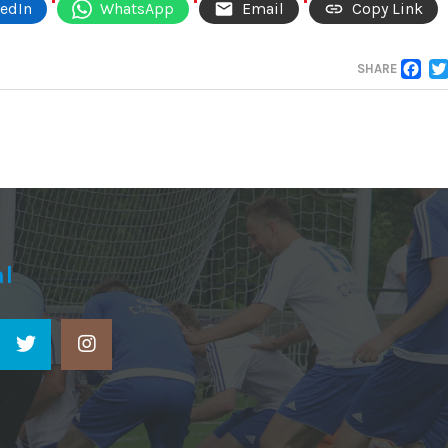
kedIn
WhatsApp
Email
Copy Link
F
SHARE
al