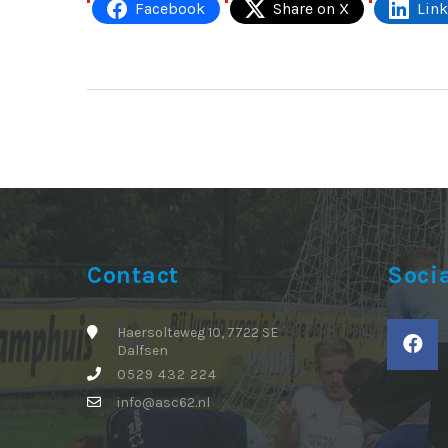
Facebook
Share on X
Lin
Contact
Soci
Haersolteweg 10, 7722 SE
Dalfsen
0529 432 224
info@asc62.nl