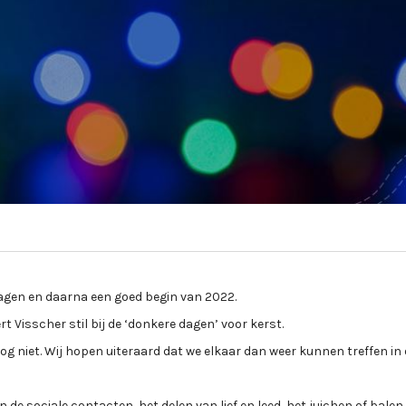
dagen en daarna een goed begin van 2022.
rt Visscher stil bij de ‘donkere dagen’ voor kerst.
og niet. Wij hopen uiteraard dat we elkaar dan weer kunnen treffen in
n de sociale contacten, het delen van lief en leed, het juichen of balen