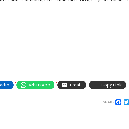
kedIn
WhatsApp
Email
Copy Link
F
SHARE