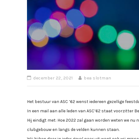
december 22, 2021
bea slotman
Het bestuur van ASC ’62 wenst iedereen gezellige feest
In een mail aan alle leden van ASC’62 staat voorzitter Be
Hij eindigt met: Hoe 2022 zal gaan worden weten we nu n
clubgebouw en langs de velden kunnen staan.
Wij kijken daar in ieder geval naar uit want ook wij misse