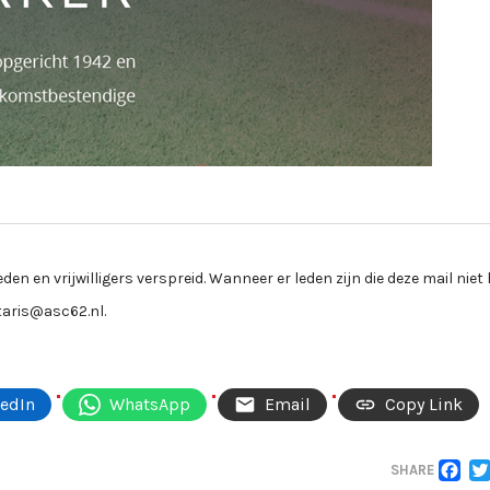
eden en vrijwilligers verspreid. Wanneer er leden zijn die deze mail nie
taris@asc62.nl.
kedIn
WhatsApp
Email
Copy Link
F
SHARE