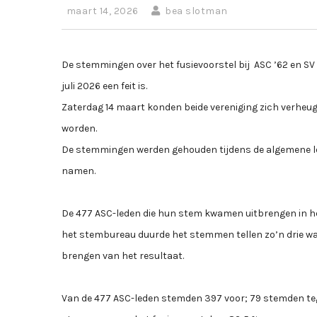
maart 14, 2026
bea slotman
De stemmingen over het fusievoorstel bij ASC ’62 en SV 
juli 2026 een feit is.
Zaterdag 14 maart konden beide vereniging zich verhe
worden.
De stemmingen werden gehouden tijdens de algemene lede
namen.
De 477 ASC-leden die hun stem kwamen uitbrengen in het 
het stembureau duurde het stemmen tellen zo’n drie wa
brengen van het resultaat.
Van de 477 ASC-leden stemden 397 voor; 79 stemden teg