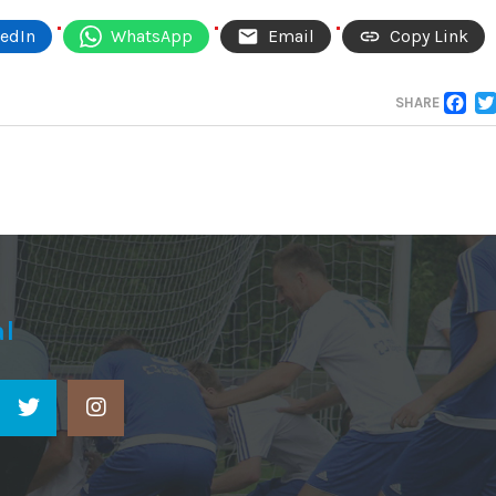
kedIn
WhatsApp
Email
Copy Link
F
SHARE
al