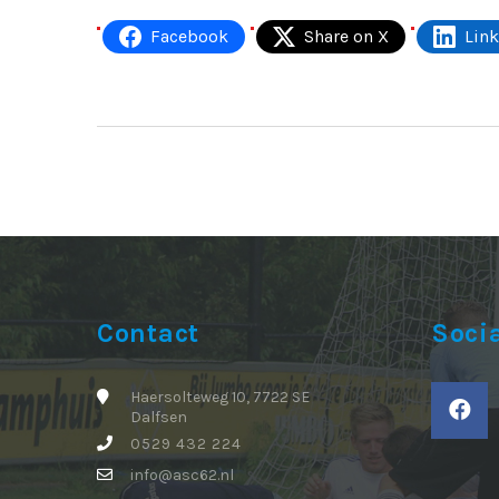
Facebook
Share on X
Lin
Contact
Soci
Haersolteweg 10, 7722 SE
Dalfsen
0529 432 224
info@asc62.nl