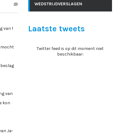
WEDSTRIJDVERSLAGEN
Laatste tweets
g van 1
d mocht
Twitter feed is op dit moment niet
beschikbaar.
 beslag
ing van
e kon
van Ja-