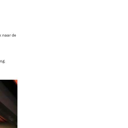
k naar de
og.