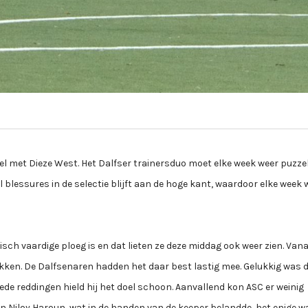
el met Dieze West. Het Dalfser trainersduo moet elke week weer puzz
l blessures in de selectie blijft aan de hoge kant, waardoor elke week 
sch vaardige ploeg is en dat lieten ze deze middag ook weer zien. Vana
tikken. De Dalfsenaren hadden het daar best lastig mee. Gelukkig was
oede reddingen hield hij het doel schoon. Aanvallend kon ASC er weinig
n Niloy Haroun, wat in de handen van de keeper belandde, het enige w