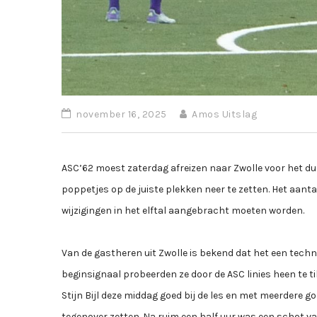
november 16, 2025
Amos Uitslag
ASC’62 moest zaterdag afreizen naar Zwolle voor het du
poppetjes op de juiste plekken neer te zetten. Het aanta
wijzigingen in het elftal aangebracht moeten worden.
Van de gastheren uit Zwolle is bekend dat het een techni
beginsignaal probeerden ze door de ASC linies heen te 
Stijn Bijl deze middag goed bij de les en met meerdere g
tegenover zetten. Na ruim een half uur was een schot va