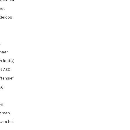
het
adeloos
t
 maar
n lastig
st ASC
ffensief
g.
en
Ommen.
.v.m het