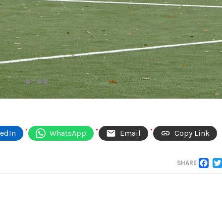
kedIn
WhatsApp
Email
Copy Link
F
SHARE