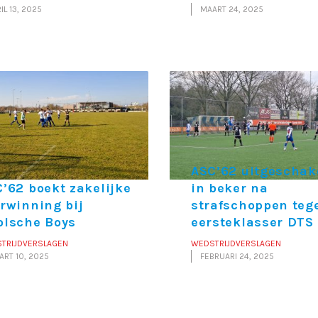
IL 13, 2025
MAART 24, 2025
ASC’62 uitgeschak
’62 boekt zakelijke
in beker na
rwinning bij
strafschoppen teg
olsche Boys
eersteklasser DTS
TRIJDVERSLAGEN
WEDSTRIJDVERSLAGEN
ART 10, 2025
FEBRUARI 24, 2025