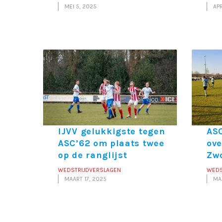
MEI 5, 2025
APR
IJVV gelukkigste tegen
ASC
ASC’62 om plaats twee
ove
op de ranglijst
Zw
WEDSTRIJDVERSLAGEN
WEDS
MAART 17, 2025
MA