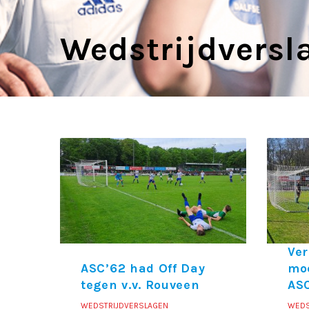
Wedstrijdversl
Ve
ASC’62 had Off Day
mo
tegen v.v. Rouveen
ASC
WEDSTRIJDVERSLAGEN
WEDS