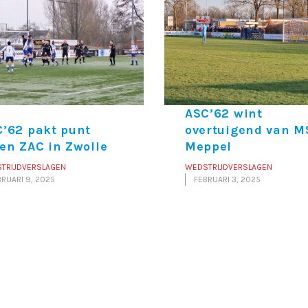
ASC’62 wint
’62 pakt punt
overtuigend van M
en ZAC in Zwolle
Meppel
TRIJDVERSLAGEN
WEDSTRIJDVERSLAGEN
BRUARI 9, 2025
FEBRUARI 3, 2025