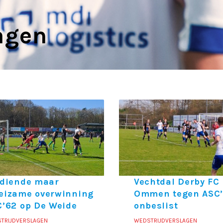
agen
rdiende maar
Vechtdal Derby FC
eizame overwinning
Ommen tegen ASC
’62 op De Weide
onbeslist
TRIJDVERSLAGEN
WEDSTRIJDVERSLAGEN