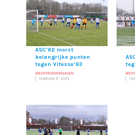
ASC’62 morst
belangrijke punten
ASC
tegen Vitesse’63
teg
WEDSTRIJDVERSLAGEN
WEDS
FEBRUARI 17, 2025
FE