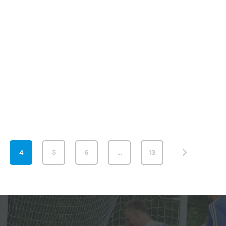
4
5
6
…
13