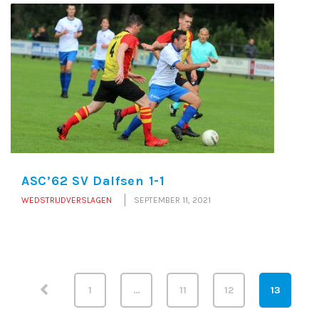
ASC’62 SV Dalfsen 1-1
WEDSTRIJDVERSLAGEN
SEPTEMBER 11, 2021
1
…
11
12
13