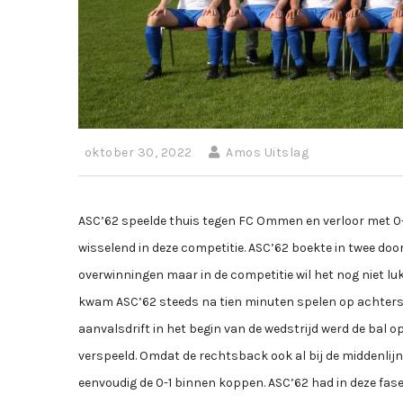
oktober 30, 2022
Amos Uitslag
ASC’62 speelde thuis tegen FC Ommen en verloor met 0-3
wisselend in deze competitie. ASC’62 boekte in twee do
overwinningen maar in de competitie wil het nog niet luk
kwam ASC’62 steeds na tien minuten spelen op achtersta
aanvalsdrift in het begin van de wedstrijd werd de bal 
verspeeld. Omdat de rechtsback ook al bij de middenlij
eenvoudig de 0-1 binnen koppen. ASC’62 had in deze fas