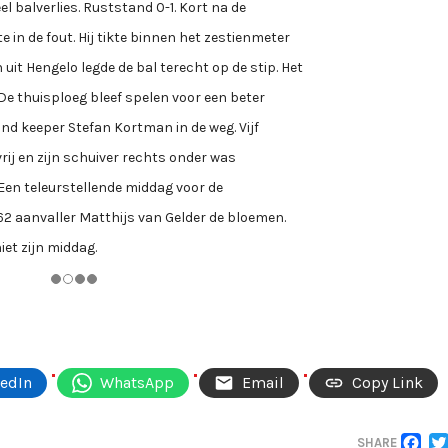
l balverlies. Ruststand 0-1. Kort na de
in de fout. Hij tikte binnen het zestienmeter
t Hengelo legde de bal terecht op de stip. Het
e thuisploeg bleef spelen voor een beter
d keeper Stefan Kortman in de weg. Vijf
rij en zijn schuiver rechts onder was
en teleurstellende middag voor de
2 aanvaller Matthijs van Gelder de bloemen.
iet zijn middag.
kedIn
WhatsApp
Email
Copy Link
SHARE