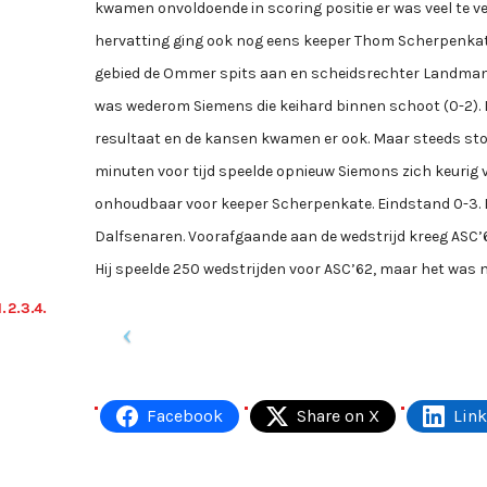
kwamen onvoldoende in scoring positie er was veel te vee
hervatting ging ook nog eens keeper Thom Scherpenkate 
gebied de Ommer spits aan en scheidsrechter Landman ui
was wederom Siemens die keihard binnen schoot (0-2). D
resultaat en de kansen kwamen er ook. Maar steeds ston
minuten voor tijd speelde opnieuw Siemons zich keurig v
onhoudbaar voor keeper Scherpenkate. Eindstand 0-3. E
Dalfsenaren. Voorafgaande aan de wedstrijd kreeg ASC’6
Hij speelde 250 wedstrijden voor ASC’62, maar het was n
Facebook
Share on X
Lin