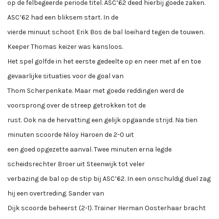
op de felbegeerde periode titel. ASC’62 deed hierbij goede zaken.
ASC’62 had een bliksem start. In de
vierde minuut schoot Erik Bos de bal loeihard tegen de touwen.
Keeper Thomas keizer was kansloos.
Het spel golfde in het eerste gedeelte op en neer met af en toe
gevaarlijke situaties voor de goal van
Thom Scherpenkate. Maar met goede reddingen werd de
voorsprong over de streep getrokken tot de
rust. Ook na de hervatting een gelijk opgaande strijd. Na tien
minuten scoorde Niloy Haroen de 2-0 uit
een goed opgezette aanval. Twee minuten erna legde
scheidsrechter Broer uit Steenwijk tot veler
verbazing de bal op de stip bij ASC’62. In een onschuldig duel zag
hij een overtreding. Sander van
Dijk scoorde beheerst (2-1). Trainer Herman Oosterhaar bracht