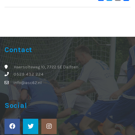
Contact
Haersolteweg 10, 7722 SE Dalfsen
0529 432 224
info@asc62.nl
Social