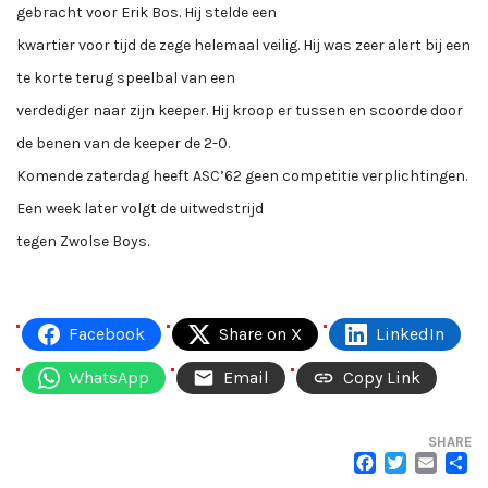
gebracht voor Erik Bos. Hij stelde een
kwartier voor tijd de zege helemaal veilig. Hij was zeer alert bij een
te korte terug speelbal van een
verdediger naar zijn keeper. Hij kroop er tussen en scoorde door
de benen van de keeper de 2-0.
Komende zaterdag heeft ASC’62 geen competitie verplichtingen.
Een week later volgt de uitwedstrijd
tegen Zwolse Boys.
Facebook
Share on X
LinkedIn
WhatsApp
Email
Copy Link
SHARE
FACEB
TWI
EM