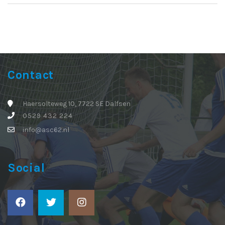
Contact
Haersolteweg 10, 7722 SE Dalfsen
0529 432 224
info@asc62.nl
Social