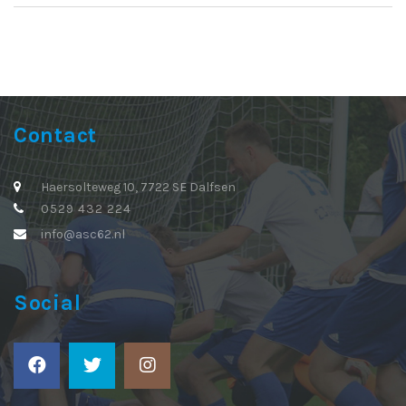
Contact
Haersolteweg 10, 7722 SE Dalfsen
0529 432 224
info@asc62.nl
Social