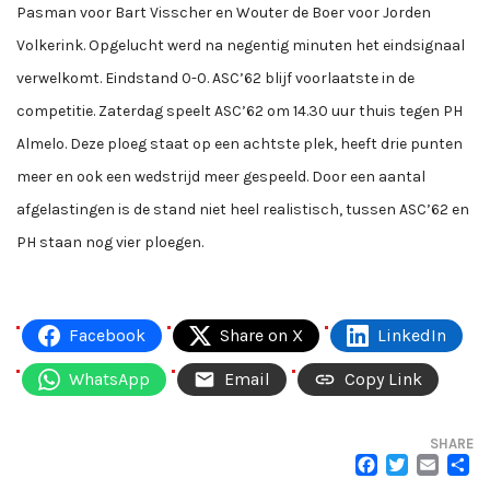
Pasman voor Bart Visscher en Wouter de Boer voor Jorden
Volkerink. Opgelucht werd na negentig minuten het eindsignaal
verwelkomt. Eindstand 0-0. ASC’62 blijf voorlaatste in de
competitie. Zaterdag speelt ASC’62 om 14.30 uur thuis tegen PH
Almelo. Deze ploeg staat op een achtste plek, heeft drie punten
meer en ook een wedstrijd meer gespeeld. Door een aantal
afgelastingen is de stand niet heel realistisch, tussen ASC’62 en
PH staan nog vier ploegen.
Facebook
Share on X
LinkedIn
WhatsApp
Email
Copy Link
SHARE
FACEB
TWI
EM