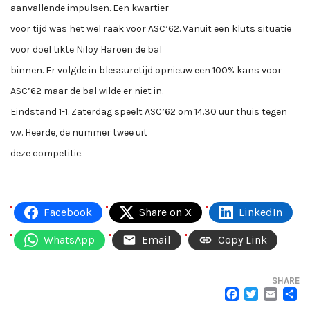
aanvallende impulsen. Een kwartier
voor tijd was het wel raak voor ASC’62. Vanuit een kluts situatie
voor doel tikte Niloy Haroen de bal
binnen. Er volgde in blessuretijd opnieuw een 100% kans voor
ASC’62 maar de bal wilde er niet in.
Eindstand 1-1. Zaterdag speelt ASC’62 om 14.30 uur thuis tegen
v.v. Heerde, de nummer twee uit
deze competitie.
Facebook
Share on X
LinkedIn
WhatsApp
Email
Copy Link
SHARE
FACEB
TWI
EM