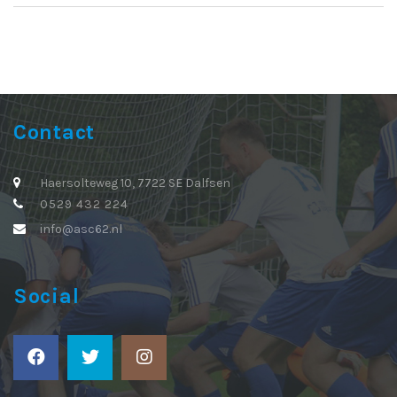
Contact
Haersolteweg 10, 7722 SE Dalfsen
0529 432 224
info@asc62.nl
Social