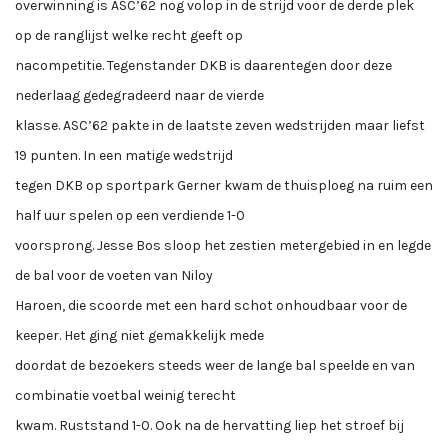
overwinning is ASC’62 nog volop in de strijd voor de derde plek
op de ranglijst welke recht geeft op
nacompetitie. Tegenstander DKB is daarentegen door deze
nederlaag gedegradeerd naar de vierde
klasse. ASC’62 pakte in de laatste zeven wedstrijden maar liefst
19 punten. In een matige wedstrijd
tegen DKB op sportpark Gerner kwam de thuisploeg na ruim een
half uur spelen op een verdiende 1-0
voorsprong. Jesse Bos sloop het zestien metergebied in en legde
de bal voor de voeten van Niloy
Haroen, die scoorde met een hard schot onhoudbaar voor de
keeper. Het ging niet gemakkelijk mede
doordat de bezoekers steeds weer de lange bal speelde en van
combinatie voetbal weinig terecht
kwam. Ruststand 1-0. Ook na de hervatting liep het stroef bij