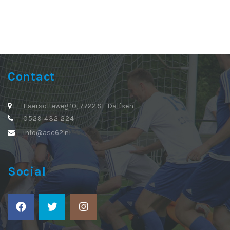
Contact
Haersolteweg 10, 7722 SE Dalfsen
0529 432 224
info@asc62.nl
Social