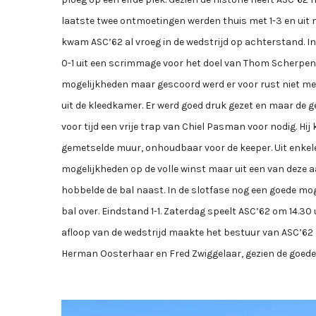
laatste twee ontmoetingen werden thuis met 1-3 en uit 
kwam ASC’62 al vroeg in de wedstrijd op achterstand. I
0-1 uit een scrimmage voor het doel van Thom Scherpen
mogelijkheden maar gescoord werd er voor rust niet me
uit de kleedkamer. Er werd goed druk gezet en maar de g
voor tijd een vrije trap van Chiel Pasman voor nodig. Hi
gemetselde muur, onhoudbaar voor de keeper. Uit enkel
mogelijkheden op de volle winst maar uit een van deze aa
hobbelde de bal naast. In de slotfase nog een goede mog
bal over. Eindstand 1-1. Zaterdag speelt ASC’62 om 14.30
afloop van de wedstrijd maakte het bestuur van ASC’62
Herman Oosterhaar en Fred Zwiggelaar, gezien de goede