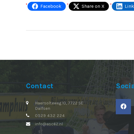
Facebook
Share on X
Lin
Contact
Soci
Haersolteweg 10, 7722 SE
Dalfsen
0529 432 224
info@asc62.nl