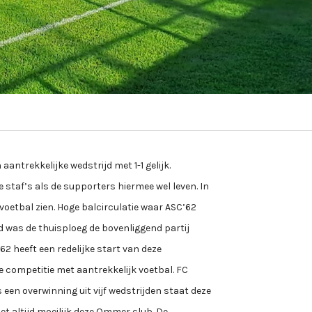
antrekkelijke wedstrijd met 1-1 gelijk.
 staf’s als de supporters hiermee wel leven. In
 voetbal zien. Hoge balcirculatie waar ASC’62
d was de thuisploeg de bovenliggend partij
2 heeft een redelijke start van deze
ze competitie met aantrekkelijk voetbal. FC
en overwinning uit vijf wedstrijden staat deze
het altijd moeilijk deze Ommer club. De