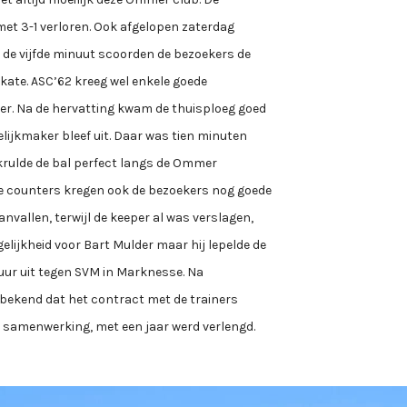
met 3-1 verloren. Ook afgelopen zaterdag
n de vijfde minuut scoorden de bezoekers de
kate. ASC’62 kreeg wel enkele goede
er. Na de hervatting kwam de thuisploeg goed
elijkmaker bleef uit. Daar was tien minuten
j krulde de bal perfect langs de Ommer
e counters kregen ook de bezoekers nog goede
nvallen, terwijl de keeper al was verslagen,
elijkheid voor Bart Mulder maar hij lepelde de
 uur uit tegen SVM in Marknesse. Na
 bekend dat het contract met de trainers
 samenwerking, met een jaar werd verlengd.