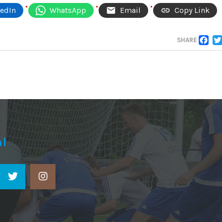
kedIn
WhatsApp
Email
Copy Link
F
SHARE
al