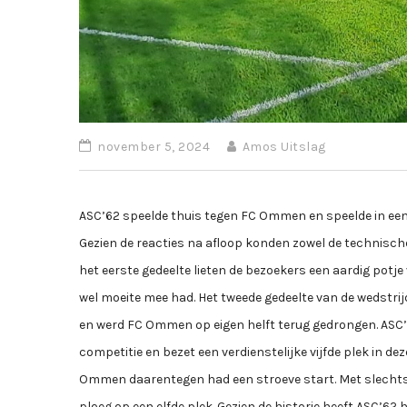
november 5, 2024
Amos Uitslag
ASC’62 speelde thuis tegen FC Ommen en speelde in een a
Gezien de reacties na afloop konden zowel de technische
het eerste gedeelte lieten de bezoekers een aardig potje
wel moeite mee had. Het tweede gedeelte van de wedstrij
en werd FC Ommen op eigen helft terug gedrongen. ASC’6
competitie en bezet een verdienstelijke vijfde plek in de
Ommen daarentegen had een stroeve start. Met slechts e
ploeg op een elfde plek. Gezien de historie heeft ASC’62 