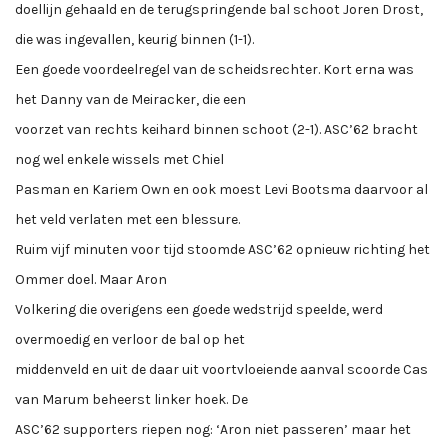
doellijn gehaald en de terugspringende bal schoot Joren Drost,
die was ingevallen, keurig binnen (1-1).
Een goede voordeelregel van de scheidsrechter. Kort erna was
het Danny van de Meiracker, die een
voorzet van rechts keihard binnen schoot (2-1). ASC’62 bracht
nog wel enkele wissels met Chiel
Pasman en Kariem Own en ook moest Levi Bootsma daarvoor al
het veld verlaten met een blessure.
Ruim vijf minuten voor tijd stoomde ASC’62 opnieuw richting het
Ommer doel. Maar Aron
Volkering die overigens een goede wedstrijd speelde, werd
overmoedig en verloor de bal op het
middenveld en uit de daar uit voortvloeiende aanval scoorde Cas
van Marum beheerst linker hoek. De
ASC’62 supporters riepen nog: ‘Aron niet passeren’ maar het