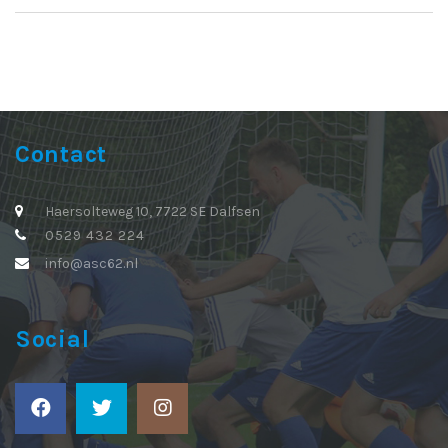
Contact
Haersolteweg 10, 7722 SE Dalfsen
0529 432 224
info@asc62.nl
Social