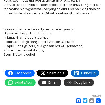
Het is weer hoog tijd voor activiteiten bij ASC’62. De
activiteitencommissie is achter de schermen druk bezig met een
fantastisch programma voor jong en oud. Dus pak je agenda en
noteer onderstaande data. Dit wil je natuurlijk niet missen!
12 november : Pre Ski Party met special guests
13 januari : Koppel darttoernooi
14 januari : Single darttoernooi
11 februari : Bingo Bango met Evers en DJ Buffel
21 april : Jong geleerd, oud gedaan (vrijwilligersavond)
20 mei : Seizoensafsluiting
Geen 18 geen alcohol
Facebook
Share on X
LinkedIn
WhatsApp
Email
Copy Link
SHARE
FACEB
TWI
EM