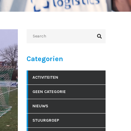
Categorien
ACTIVITEITEN
GEEN CATEGORIE
NIEUWS
STUURGROEP