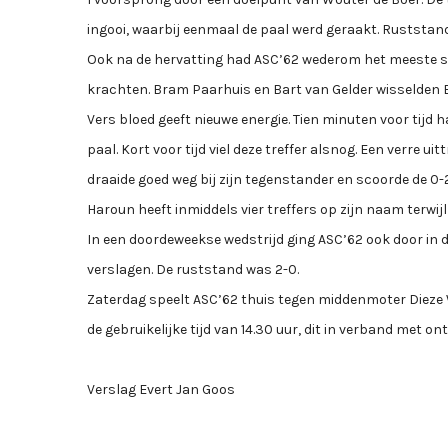
ingooi, waarbij eenmaal de paal werd geraakt. Ruststand
Ook na de hervatting had ASC’62 wederom het meeste sp
krachten. Bram Paarhuis en Bart van Gelder wisselden B
Vers bloed geeft nieuwe energie. Tien minuten voor tijd h
paal. Kort voor tijd viel deze treffer alsnog. Een verre 
draaide goed weg bij zijn tegenstander en scoorde de 0-2
Haroun heeft inmiddels vier treffers op zijn naam terwijl
In een doordeweekse wedstrijd ging ASC’62 ook door in de
verslagen. De ruststand was 2-0.
Zaterdag speelt ASC’62 thuis tegen middenmoter Dieze Wes
de gebruikelijke tijd van 14.30 uur, dit in verband met o
Verslag Evert Jan Goos