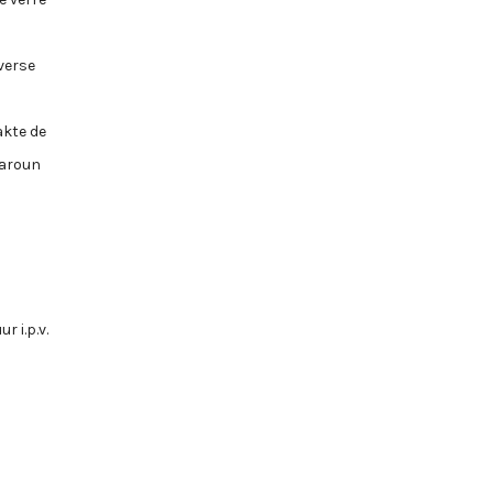
verse
akte de
Haroun
 i.p.v.