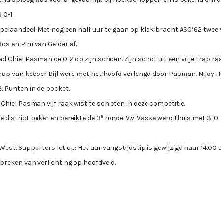
 0-1.
elaandeel. Met nog een half uur te gaan op klok bracht ASC’62 twee 
os en Pim van Gelder af.
ad Chiel Pasman de 0-2 op zijn schoen. Zijn schot uit een vrije trap ra
uittrap van keeper Bijl werd met het hoofd verlengd door Pasman. Niloy 
. Punten in de pocket.
 Chiel Pasman vijf raak wist te schieten in deze competitie.
e
 district beker en bereikte de 3
ronde. V.v. Vasse werd thuis met 3-0
t. Supporters let op: Het aanvangstijdstip is gewijzigd naar 14.00 uur
ntbreken van verlichting op hoofdveld.