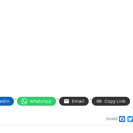
kedIn
WhatsApp
Email
Copy Link
F
SHARE