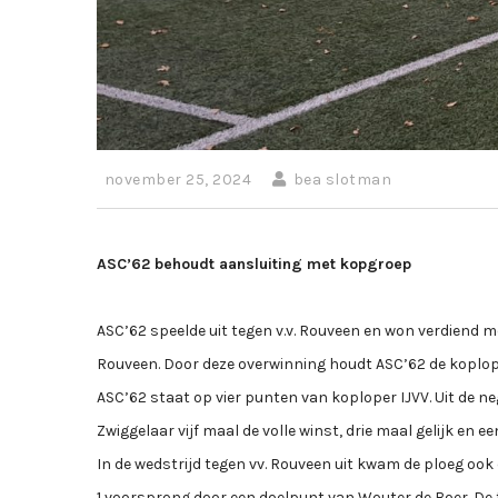
november 25, 2024
bea slotman
ASC’62 behoudt aansluiting met kopgroep
ASC’62 speelde uit tegen v.v. Rouveen en won verdiend me
Rouveen. Door deze overwinning houdt ASC’62 de koploper
ASC’62 staat op vier punten van koploper IJVV. Uit de 
Zwiggelaar vijf maal de volle winst, drie maal gelijk en e
In de wedstrijd tegen vv. Rouveen uit kwam de ploeg ook 
1 voorsprong door een doelpunt van Wouter de Boer. De 