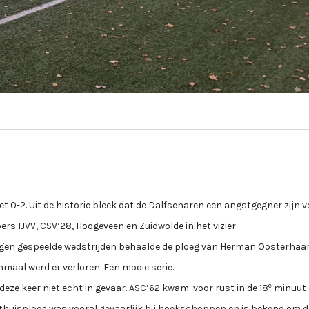
t 0-2. Uit de historie bleek dat de Dalfsenaren een angstgegner zijn v
s IJVV, CSV’28, Hoogeveen en Zuidwolde in het vizier.
negen gespeelde wedstrijden behaalde de ploeg van Herman Oosterhaar
enmaal werd er verloren. Een mooie serie.
e
deze keer niet echt in gevaar. ASC’62 kwam voor rust in de 18
minuut 
thuisploeg was vooral gevaarlijk bij hoekschoppen en is bekend om d