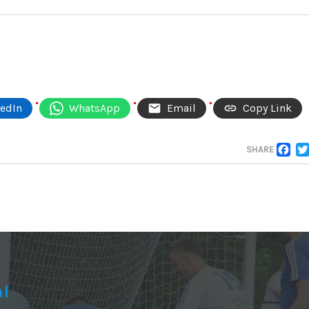
kedIn
WhatsApp
Email
Copy Link
F
SHARE
al