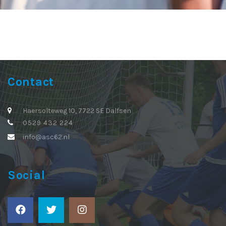
Contact
Haersolteweg 10, 7722 SE Dalfsen
0529 432 224
info@asc62.nl
Social