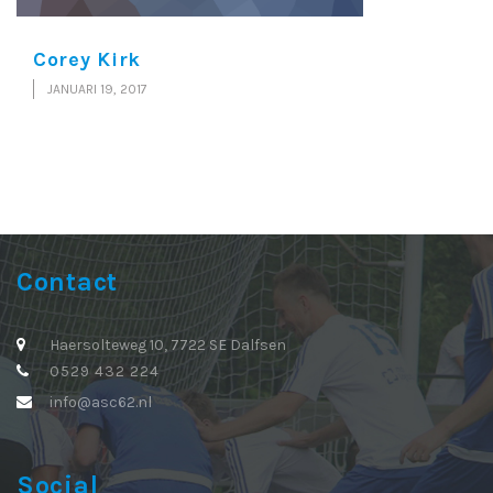
Corey Kirk
JANUARI 19, 2017
Contact
Haersolteweg 10, 7722 SE Dalfsen
0529 432 224
info@asc62.nl
Social